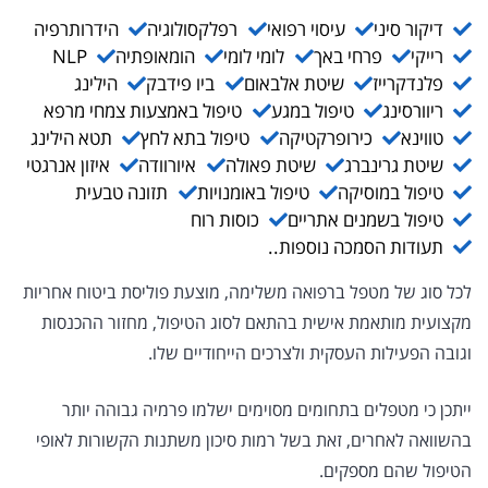
דיקור סיני
עיסוי רפואי
רפלקסולוגיה
הידרותרפיה
רייקי
פרחי באך
לומי לומי
הומאופתיה
NLP
פלנדקרייז
שיטת אלבאום
ביו פידבק
הילינג
ריוורסינג
טיפול במגע
טיפול באמצעות צמחי מרפא
טווינא
כירופרקטיקה
טיפול בתא לחץ
תטא הילינג
שיטת גרינברג
שיטת פאולה
איורוודה
איזון אנרגטי
טיפול במוסיקה
טיפול באומנויות
תזונה טבעית
טיפול בשמנים אתריים
כוסות רוח
תעודות הסמכה נוספות..
לכל סוג של מטפל ברפואה משלימה, מוצעת פוליסת ביטוח אחריות
מקצועית מותאמת אישית בהתאם לסוג הטיפול, מחזור ההכנסות
וגובה הפעילות העסקית ולצרכים הייחודיים שלו.
ייתכן כי מטפלים בתחומים מסוימים ישלמו פרמיה גבוהה יותר
בהשוואה לאחרים, זאת בשל רמות סיכון משתנות הקשורות לאופי
הטיפול שהם מספקים.