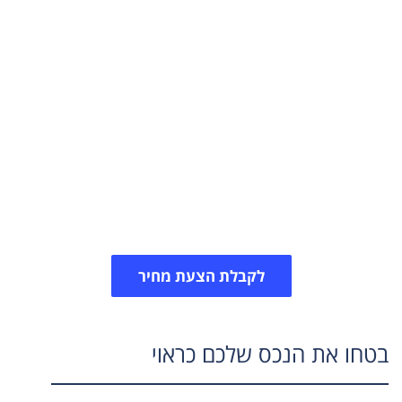
זקוקים לעזרה בביטוח
הנכס?
צרו איתנו קשר ונסייע לכם במציאת פתרון לביטוח
המבנה למשכנתא, ביטוח דירה, ביטוח עסק וכד'. סוכני
הביטוח שלנו יסייעו לכם למצוא את סכום הביטוח
המתאים ביותר עבורכם.
לקבלת הצעת מחיר
בטחו את הנכס שלכם כראוי