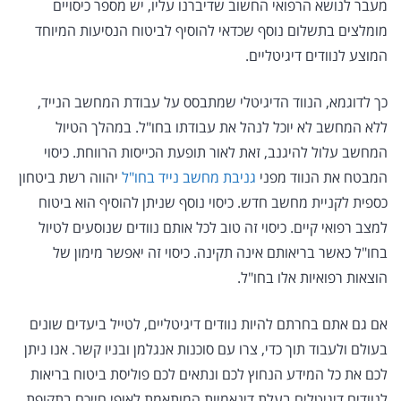
מעבר לנושא הרפואי החשוב שדיברנו עליו, יש מספר כיסויים
מומלצים בתשלום נוסף שכדאי להוסיף לביטוח הנסיעות המיוחד
המוצע לנוודים דיגיטליים.
כך לדוגמא, הנווד הדיגיטלי שמתבסס על עבודת המחשב הנייד,
ללא המחשב לא יוכל לנהל את עבודתו בחו"ל. במהלך הטיול
המחשב עלול להיגנב, זאת לאור תופעת הכייסות הרווחת. כיסוי
המבטח את הנווד מפני
גניבת מחשב נייד בחו"ל
יהווה רשת ביטחון
כספית לקניית מחשב חדש. כיסוי נוסף שניתן להוסיף הוא ביטוח
למצב רפואי קיים. כיסוי זה טוב לכל אותם נוודים שנוסעים לטיול
בחו"ל כאשר בריאותם אינה תקינה. כיסוי זה יאפשר מימון של
הוצאות רפואיות אלו בחו"ל.
אם גם אתם בחרתם להיות נוודים דיגיטליים, לטייל ביעדים שונים
בעולם ולעבוד תוך כדי, צרו עם סוכנות אנגלמן ובניו קשר. אנו ניתן
לכם את כל המידע הנחוץ לכם ונתאים לכם פוליסת ביטוח בריאות
לנוודים דיגיטלים בעלת דינאמיות המותאמת לאופי חייכם בתקופת