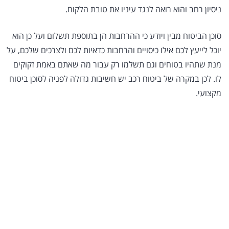
ניסיון רחב והוא רואה לנגד עיניו את טובת הלקוח.
סוכן הביטוח מבין ויודע כי ההרחבות הן בתוספת תשלום ועל כן הוא
יוכל לייעץ לכם אילו כיסויים והרחבות כדאיות לכם ולצרכים שלכם, על
מנת שתהיו בטוחים וגם תשלמו רק עבור מה שאתם באמת זקוקים
לו. לכן במקרה של ביטוח רכב יש חשיבות גדולה לפניה לסוכן ביטוח
מקצועי.
לקבלת הצעת מחיר לביטוח
רכב
בישראל כלי הרכב הוא כמו זוג רגליים וכפי שאנו צריכים
לדאוג לעצמנו כך גם לרכבנו באמצעות ביטוח. קבלו הצעה
לביטוח שיגן על הרכב במקרים של תאונה, גניבה, נזק לצד ג'