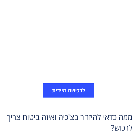
הצעת מחיר לביטוח נסיעות
לצ'כיה
כאשר אתם נוסעים לטיול בצ'כיה ופראג חשוב שתדאגו
לכסות את עצמכם בביטוח נסיעות המתאים לאטרקציות
השונות שיש ליעד זה להציע. פנו אלינו ונשמח לסייע
בהתאמת הביטוח.​
לרכישה מיידית
ממה כדאי להיזהר בצ'כיה ואיזה ביטוח צריך
לרכוש?