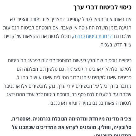
כיסוי לביטוח דברי ערך
אם באותו אזור תצאו לטיול קמפינג המצריך ציוד מסוים והציוד לא
הגיעה בזמן משדה התעופה או שאבד, אם הוספתם לביטוח הנסיעות
שלכם גם
הרחבת ביטוח כבודה
, תוכלו לכסות את ההוצאות של קניית
ציוד חדש בצכיה.
כיסויים נוספים שמומלץ לעשות בתוספת לביטוח לפראג הם ביטוח
לטלפון סלולארי או ביטוח למצלמה. גם טלפון וגם מצלמה הם
פריטים שאנו לוקחים עימנו לרוב הטיולים שאנו עושים בחו"ל.
מדובר בדרך כלל על מכשירים יקרי ערך. נזק למכשירים אלו או גניבה
שלהם עלול לעלות לכם כסף רב, תוספת ביטוח לכל אחד מהם ידאג
לכסות הוצאות בגינם במידה וניזוקו או נגנבו.
צ׳כיה מדינה מיוחדת ומדהימה הגובלת בגרמניה, אוסטריה,
סלובקיה, ופולין. מוזמנים לקרוא את המדריכים שכתבנו על
המדינות השכנות: