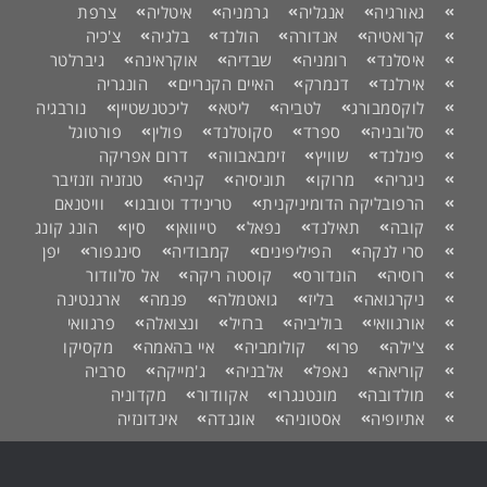
גאורגיה
אנגליה
גרמניה
איטליה
צרפת
קרואטיה
אנדורה
הולנד
בלגיה
צ'כיה
איסלנד
רומניה
שבדיה
אוקראינה
גיברלטר
אירלנד
דנמרק
האיים הקנריים
הונגריה
לוקסמבורג
לטביה
ליטא
ליכטנשטיין
נורבגיה
סלובניה
ספרד
סקוטלנד
פולין
פורטוגל
פינלנד
שוויץ
זימבאבווה
דרום אפריקה
ניגריה
מרוקו
תוניסיה
קניה
טנזניה וזנזיבר
הרפובליקה הדומיניקנית
טרינידד וטובגו
וויטנאם
קובה
תאילנד
נפאל
טייוואן
סין
הונג קונג
סרי לנקה
הפיליפינים
קמבודיה
סינגפור
יפן
רוסיה
הונדורס
קוסטה ריקה
אל סלוודור
ניקרגואה
בליז
גואטמלה
פנמה
ארגנטינה
אורגוואי
בוליביה
ברזיל
ונצואלה
פרגוואי
צ'ילה
פרו
קולומביה
איי בהאמה
מקסיקו
קוריאה
נאפל
אלבניה
ג'מייקה
סרביה
מולדובה
מונטנגרו
אקוודור
מקדוניה
אתיופיה
אסטוניה
אוגנדה
אינדונזיה