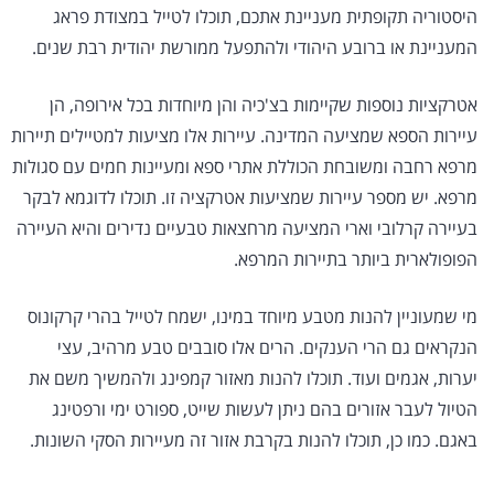
היסטוריה תקופתית מעניינת אתכם, תוכלו לטייל במצודת פראג
המעניינת או ברובע היהודי ולהתפעל ממורשת יהודית רבת שנים.
אטרקציות נוספות שקיימות בצ'כיה והן מיוחדות בכל אירופה, הן
עיירות הספא שמציעה המדינה. עיירות אלו מציעות למטיילים תיירות
מרפא רחבה ומשובחת הכוללת אתרי ספא ומעיינות חמים עם סגולות
מרפא. יש מספר עיירות שמציעות אטרקציה זו. תוכלו לדוגמא לבקר
בעיירה קרלובי וארי המציעה מרחצאות טבעיים נדירים והיא העיירה
הפופולארית ביותר בתיירות המרפא.
מי שמעוניין להנות מטבע מיוחד במינו, ישמח לטייל בהרי קרקונוס
הנקראים גם הרי הענקים. הרים אלו סובבים טבע מרהיב, עצי
יערות, אגמים ועוד. תוכלו להנות מאזור קמפינג ולהמשיך משם את
הטיול לעבר אזורים בהם ניתן לעשות שייט, ספורט ימי ורפטינג
באגם. כמו כן, תוכלו להנות בקרבת אזור זה מעיירות הסקי השונות.