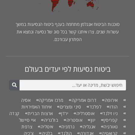
סוכנות הביטוח אנגלמן מתחמה בענף ביטוח הנסיעות במשך
עשרות שנים. צרו איתנו קשר בכל סוג של נסיעה ונמצא את
הפתרון עבורכם.
ביטוח נסיעות לפי יעדים בעולם
אירופה
דרום אמריקה
מרכז אמריקה
אסיה
הודו
לפלנד
סיני ומצרים
איחוד האמירויות
ניו זילנד
אוסטרליה
ירדן
ארצות הברית
קנדה
קפריסין
יוון
אוסטריה
בולגריה
איי סיישל
גאורגיה
אנגליה
גרמניה
איטליה
צרפת
קרואטיה
אנדורה
הולנד
בלגיה
צ'כיה