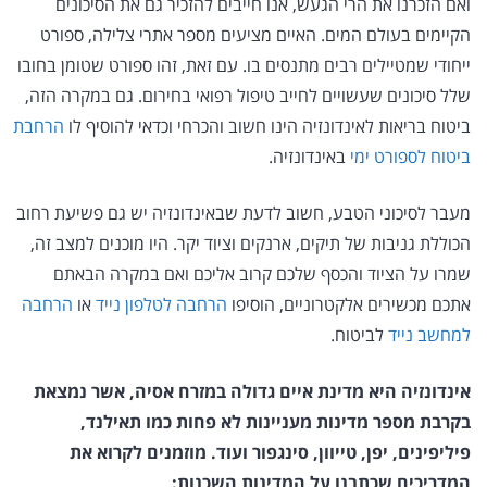
ואם הזכרנו את הרי הגעש, אנו חייבים להזכיר גם את הסיכונים
הקיימים בעולם המים. האיים מציעים מספר אתרי צלילה, ספורט
ייחודי שמטיילים רבים מתנסים בו. עם זאת, זהו ספורט שטומן בחובו
שלל סיכונים שעשויים לחייב טיפול רפואי בחירום. גם במקרה הזה,
ביטוח בריאות לאינדונזיה הינו חשוב והכרחי וכדאי להוסיף לו
הרחבת
ביטוח לספורט ימי
באינדונזיה.
מעבר לסיכוני הטבע, חשוב לדעת שבאינדונזיה יש גם פשיעת רחוב
הכוללת גניבות של תיקים, ארנקים וציוד יקר. היו מוכנים למצב זה,
שמרו על הציוד והכסף שלכם קרוב אליכם ואם במקרה הבאתם
אתכם מכשירים אלקטרוניים, הוסיפו
הרחבה לטלפון נייד
או
הרחבה
למחשב נייד
לביטוח.
אינדונזיה היא מדינת איים גדולה במזרח אסיה, אשר נמצאת
בקרבת מספר מדינות מעניינות לא פחות כמו תאילנד,
פיליפינים, יפן, טייוון, סינגפור ועוד. מוזמנים לקרוא את
המדריכים שכתבנו על המדינות השכנות: