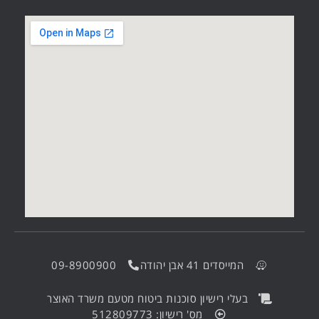
המייסדים 41 אבן יהודה
09-8900900
בעלי רישיון סוכנות ביטוח מטעם משרד האוצר
מס' רישיון: 512809773