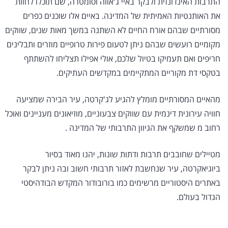
התרבות האינדונזית ולבקר באיי ג'אווה וסומטרה, שם תוכלו לחוות
את האותנטיות האמיתית של המדינה. באיים אלו שוכנים כפרים
מסורתיים שבהם אורח החיים לא השתנה במשך מאות שנים, שווקים
מקומיים רועשים שבהם ניתן לטעום פירות טרופיים מוזרים ותבלינים
חריפים ואם תעמיקו בטיול שלכם, אולי אפילו תצליחו להשתתף
בטקסי דת מקוריים המתקיימים במקדשים העתיקים.
מהאיים המסורתיים מומלץ להגיע לג'קרטה, עיר הבירה שמציעה
חוויה עירונית דינמית עם שווקים צבעוניים, מוזיאונים מעניינים ואוכל
רחוב מ שמשקף את הגיוון התרבותי של המדינה .
מטיילים שחובבים תרבות ודתות שונות, יהנו מאוד בסיור
ביוגיאקרטה, עיר שנחשבת לאזור תרבותי חשוב ובה ניתן לבקר
באתרים היסטוריים מרשימים כמו בורובודור המקדש הבודהיסטי
הגדול בעולם.