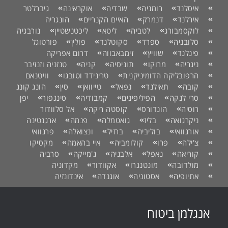
איסלנד
רומניה
שבדיה
אוקראינה
גיברלטר
אירלנד
דנמרק
האיים הקנריים
הונגריה
לוקסמבורג
לטביה
ליטא
ליכטנשטיין
נורבגיה
סלובניה
ספרד
סקוטלנד
פולין
פורטוגל
פינלנד
שוויץ
זימבאבווה
דרום אפריקה
ניגריה
מרוקו
תוניסיה
קניה
טנזניה וזנזיבר
הרפובליקה הדומיניקנית
טרינידד וטובגו
וויטנאם
קובה
תאילנד
נפאל
טייוואן
סין
הונג קונג
סרי לנקה
הפיליפינים
קמבודיה
סינגפור
יפן
רוסיה
הונדורס
קוסטה ריקה
אל סלוודור
ניקרגואה
בליז
גואטמלה
פנמה
ארגנטינה
אורגוואי
בוליביה
ברזיל
ונצואלה
פרגוואי
צ'ילה
פרו
קולומביה
איי בהאמה
מקסיקו
קוריאה
נאפל
אלבניה
ג'מייקה
סרביה
מולדובה
מונטנגרו
אקוודור
מקדוניה
אתיופיה
אסטוניה
אוגנדה
אינדונזיה
אנגלמן ביטוח