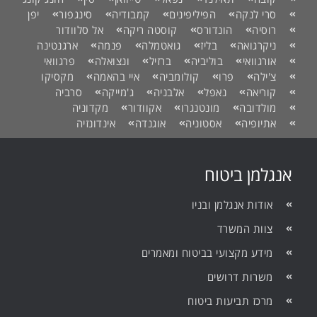
סרי לנקה
הפיליפינים
קמבודיה
סינגפור
יפן
רוסיה
הונדורס
קוסטה ריקה
אל סלוודור
ניקרגואה
בליז
גואטמלה
פנמה
ארגנטינה
אורגוואי
בוליביה
ברזיל
ונצואלה
פרגוואי
צ'ילה
פרו
קולומביה
איי בהאמה
מקסיקו
קוריאה
נאפל
אלבניה
ג'מייקה
סרביה
מולדובה
מונטנגרו
אקוודור
מקדוניה
אתיופיה
אסטוניה
אוגנדה
אינדונזיה
אנגלמן ביטוח
אודות אנגלמן ובניו
צוות המשרד
מידע מקצועי בביטוח ומאמרים
משרות דרושים
מרכז תביעות ביטוח