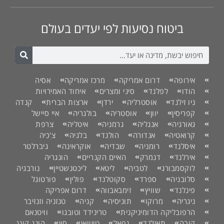
ביטוח נסיעות לפי יעדים בעולם
אירופה
דרום אמריקה
מרכז אמריקה
אסיה
הודו
לפלנד
סיני ומצרים
איחוד האמירויות
ניו זילנד
אוסטרליה
ירדן
ארצות הברית
קנדה
קפריסין
יוון
אוסטריה
בולגריה
איי סיישל
גאורגיה
אנגליה
גרמניה
איטליה
צרפת
קרואטיה
אנדורה
הולנד
בלגיה
צ'כיה
איסלנד
רומניה
שבדיה
אוקראינה
גיברלטר
אירלנד
דנמרק
האיים הקנריים
הונגריה
לוקסמבורג
לטביה
ליטא
ליכטנשטיין
נורבגיה
סלובניה
ספרד
סקוטלנד
פולין
פורטוגל
פינלנד
שוויץ
זימבאבווה
דרום אפריקה
ניגריה
מרוקו
תוניסיה
קניה
טנזניה וזנזיבר
הרפובליקה הדומיניקנית
טרינידד וטובגו
וויטנאם
קובה
תאילנד
נפאל
טייוואן
סין
הונג קונג