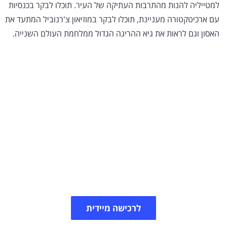
למטייליה להנות מהתרבות העתיקה של העיר. תוכלו לבקר בכנסיות
עם ארכיטקטורה מעניינת, תוכלו לבקר במוזיאון צ'רנוביל המתעד את
האסון וגם לראות את גיא ההריגה הגדול ממלחמת העולם השנייה.
הצעת מחיר לביטוח נסיעות
לאוקראינה
כאשר אתם נוסעים לטיול באומן, קייב וכד' חשוב מאוד
שתדאגו לכסות את עצמכם בביטוח נסיעות המתאים
לפעילויות השונות שיש ליעד זה להציע. צרו קשר ונשמח
לסייע.
לרכישה מיידית