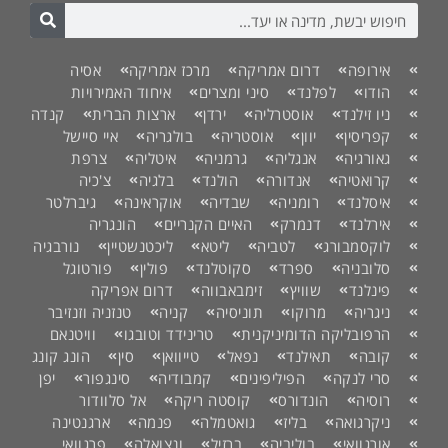
אירופה
דרום אמריקה
מרכז אמריקה
אסיה
הודו
לפלנד
סיני ומצרים
איחוד האמירויות
ניו זילנד
אוסטרליה
ירדן
ארצות הברית
קנדה
קפריסין
יוון
אוסטריה
בולגריה
איי סיישל
גאורגיה
אנגליה
גרמניה
איטליה
צרפת
קרואטיה
אנדורה
הולנד
בלגיה
צ'כיה
איסלנד
רומניה
שבדיה
אוקראינה
גיברלטר
אירלנד
דנמרק
האיים הקנריים
הונגריה
לוקסמבורג
לטביה
ליטא
ליכטנשטיין
נורבגיה
סלובניה
ספרד
סקוטלנד
פולין
פורטוגל
פינלנד
שוויץ
זימבאבווה
דרום אפריקה
ניגריה
מרוקו
תוניסיה
קניה
טנזניה וזנזיבר
הרפובליקה הדומיניקנית
טרינידד וטובגו
וויטנאם
קובה
תאילנד
נפאל
טייוואן
סין
הונג קונג
סרי לנקה
הפיליפינים
קמבודיה
סינגפור
יפן
רוסיה
הונדורס
קוסטה ריקה
אל סלוודור
ניקרגואה
בליז
גואטמלה
פנמה
ארגנטינה
אורגוואי
בוליביה
ברזיל
ונצואלה
פרגוואי