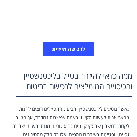
ישנם כמעט אין סוף פעילויות שניתן לעשות בליכטנשטיין.
חשוב מאוד לדאוג לבטח את עצמכם בביטוח מותאם
לפעילויות שאתם מתכננים ובהתאם להרחבות הרלוונטיות
של פוליסת הנסיעות.​
לרכישה מיידית
ממה כדאי להיזהר בטיול בליכטנשטיין
והכיסויים המומלצים לרכישה בביטוח
כאשר נוסעים לליכטנשטיין, רבים מהמטיילים רוצים להנות
מהאפשרות לעשות סקי. זו באמת אפשרות נהדרת, אך חשוב
לקחת בחשבון שבסקי קיימים גם סיכונים. מכות יבשות, שבירת
גפיים, ופגיעות באיברים נוספים ואלו רק חלק מהסיכונים