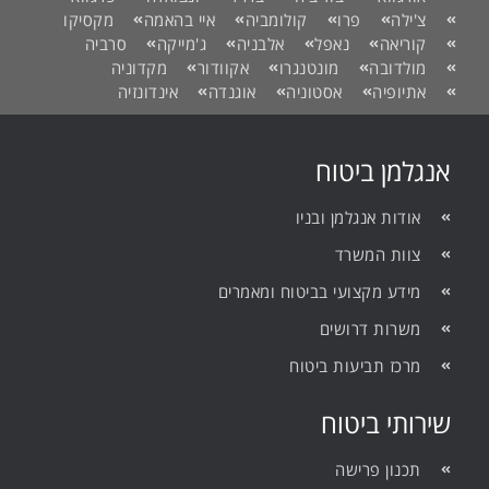
צ'ילה
פרו
קולומביה
איי בהאמה
מקסיקו
קוריאה
נאפל
אלבניה
ג'מייקה
סרביה
מולדובה
מונטנגרו
אקוודור
מקדוניה
אתיופיה
אסטוניה
אוגנדה
אינדונזיה
אנגלמן ביטוח
אודות אנגלמן ובניו
צוות המשרד
מידע מקצועי בביטוח ומאמרים
משרות דרושים
מרכז תביעות ביטוח
שירותי ביטוח
תכנון פרישה