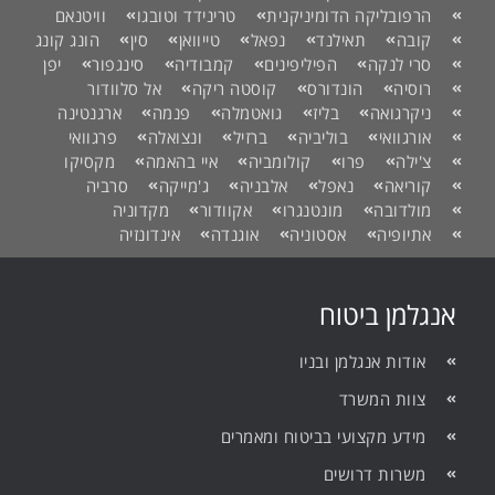
הרפובליקה הדומיניקנית
טרינידד וטובגו
וויטנאם
קובה
תאילנד
נפאל
טייוואן
סין
הונג קונג
סרי לנקה
הפיליפינים
קמבודיה
סינגפור
יפן
רוסיה
הונדורס
קוסטה ריקה
אל סלוודור
ניקרגואה
בליז
גואטמלה
פנמה
ארגנטינה
אורגוואי
בוליביה
ברזיל
ונצואלה
פרגוואי
צ'ילה
פרו
קולומביה
איי בהאמה
מקסיקו
קוריאה
נאפל
אלבניה
ג'מייקה
סרביה
מולדובה
מונטנגרו
אקוודור
מקדוניה
אתיופיה
אסטוניה
אוגנדה
אינדונזיה
אנגלמן ביטוח
אודות אנגלמן ובניו
צוות המשרד
מידע מקצועי בביטוח ומאמרים
משרות דרושים