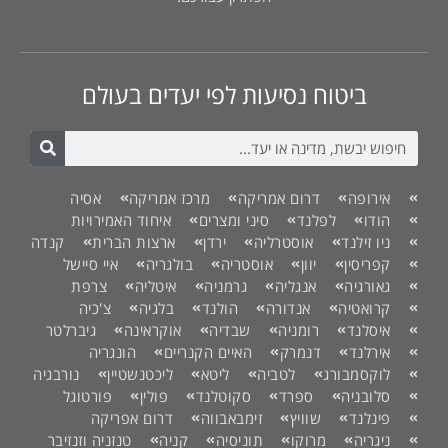
ביטוח נסיעות לפי יעדים בעולם
אירופה
דרום אמריקה
מרכז אמריקה
אסיה
הודו
לפלנד
סיני ומצרים
איחוד האמירויות
ניו זילנד
אוסטרליה
ירדן
ארצות הברית
קנדה
קפריסין
יוון
אוסטריה
בולגריה
איי סיישל
גאורגיה
אנגליה
גרמניה
איטליה
צרפת
קרואטיה
אנדורה
הולנד
בלגיה
צ'כיה
איסלנד
רומניה
שבדיה
אוקראינה
גיברלטר
אירלנד
דנמרק
האיים הקנריים
הונגריה
לוקסמבורג
לטביה
ליטא
ליכטנשטיין
נורבגיה
סלובניה
ספרד
סקוטלנד
פולין
פורטוגל
פינלנד
שוויץ
זימבאבווה
דרום אפריקה
ניגריה
מרוקו
תוניסיה
קניה
טנזניה וזנזיבר