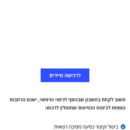
ביטוח נסיעות למבוגרים
כאשר רוצים לטוס לחופשה בגילאי הפרישה צריך לקחת
בחשבון מגוון תרחישים שונים ולהקפיד לבטח מצב רפואי
ותרופות שהנוסע נוטל. צרו קשר איתנו ונשמח לסייע לכם
למצוא פתרון ביטוחי לחופשה הבאה שלכם.​
לרכישה מיידית
חשוב לקחת בחשבון שבנוסף לכיסוי הרפואי, ישנם הרחבות
נוספות לביטוח הנסיעות שמומלץ לרכוש:
ביטול וקיצור נסיעה מסיבה רפואית